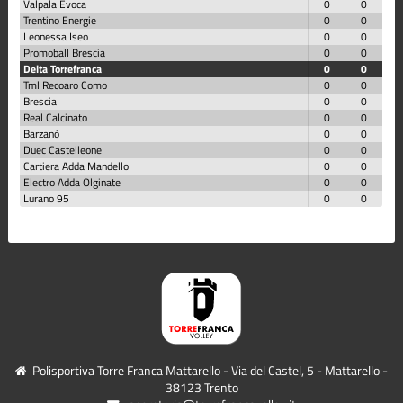
Valpala Evoca
0
0
Trentino Energie
0
0
Leonessa Iseo
0
0
Promoball Brescia
0
0
Delta Torrefranca
0
0
Tml Recoaro Como
0
0
Brescia
0
0
Real Calcinato
0
0
Barzanò
0
0
Duec Castelleone
0
0
Cartiera Adda Mandello
0
0
Electro Adda Olginate
0
0
Lurano 95
0
0
Polisportiva Torre Franca Mattarello - Via del Castel, 5 - Mattarello -
38123 Trento