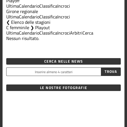
Playoff
Ultima
Calendario
Classifica
Incroci
Girone regionale
Ultima
Calendario
Classifica
Incroci
Elenco delle stagioni
C femminile ❯ Playout
Ultima
Calendario
Classifica
Incroci
Arbitri
Cerca
Nessun risultato.
CERCA NELLE NEWS
LE NOSTRE FOTOGRAFIE