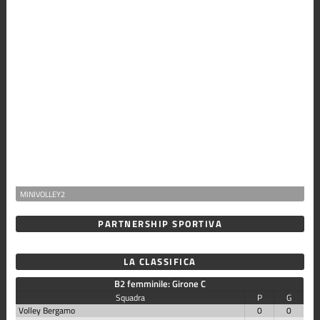
MINIVOLLEY2
PARTNERSHIP SPORTIVA
LA CLASSIFICA
B2 femminile: Girone C
Squadra
P
G
Volley Bergamo
0
0