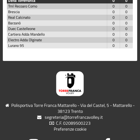
Delta Torrefranca
0
0
Tml Recoaro Como
0
0
Brescia
0
0
Real Calcinato
0
0
Barzanò
0
0
Duec Castelleone
0
0
Cartiera Adda Mandello
0
0
Electro Adda Olginate
0
0
Lurano 95
0
0
Polisportiva Torre Franca Mattarello - Via del Castel, 5 - Mattarello -
38123 Trento
segreteria@torrefrancavolley.it
C.F. 02089500223
Preferenze cookie