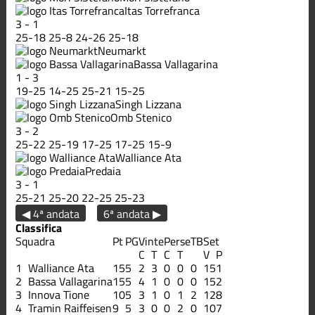
Itas Torrefranca
3
-
1
25
-
18
25
-
8
24
-
26
25
-
18
Neumarkt
Bassa Vallagarina
1
-
3
19
-
25
14
-
25
25
-
21
15
-
25
Singh Lizzana
Omb Stenico
3
-
2
25
-
22
25
-
19
17
-
25
17
-
25
15
-
9
Walliance Ata
Predaia
3
-
1
25
-
21
25
-
20
22
-
25
25
-
23
◀ 4ª andata
6ª andata ▶
Classifica
Squadra
Pt
PG
Vinte
Perse
TB
Set
C
T
C
T
V
P
1
Walliance Ata
15
5
2
3
0
0
0
15
1
2
Bassa Vallagarina
15
5
4
1
0
0
0
15
2
3
Innova Tione
10
5
3
1
0
1
2
12
8
4
Tramin Raiffeisen
9
5
3
0
0
2
0
10
7