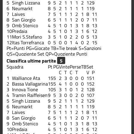
5
Singh Lizzana
9
5
2
1
1
1
2
12
9
6
Neumarkt
8
5
2
1
1
1
1
11
9
7
Laives
7
5
1
1
1
2
1
8
11
8
San Giorgio
6
5
1
1
1
2
0
7
11
9
Omb Stenico
4
5
1
0
1
3
1
8
13
10
Predaia
4
5
1
0
1
3
1
6
12
11
Mori S.Stefano
3
5
1
0
2
2
0
5
13
12
Itas Torrefranca
0
5
0
0
1
4
0
2
15
Pt=Punti
PG=Giocate
TB=Tie break
S=Sanzioni
QS=Quoziente Set
QP=Quoziente Punti
Classifica ultime partite
Squadra
Pt
PG
Vinte
Perse
TB
Set
C
T
C
T
V
P
1
Walliance Ata
15
5
2
3
0
0
0
15
1
2
Bassa Vallagarina
15
5
4
1
0
0
0
15
2
3
Innova Tione
10
5
3
1
0
1
2
12
8
4
Tramin Raiffeisen
9
5
3
0
0
2
0
10
7
5
Singh Lizzana
9
5
2
1
1
1
2
12
9
6
Neumarkt
8
5
2
1
1
1
1
11
9
7
Laives
7
5
1
1
1
2
1
8
11
8
San Giorgio
6
5
1
1
1
2
0
7
11
9
Omb Stenico
4
5
1
0
1
3
1
8
13
10
Predaia
4
5
1
0
1
3
1
6
12