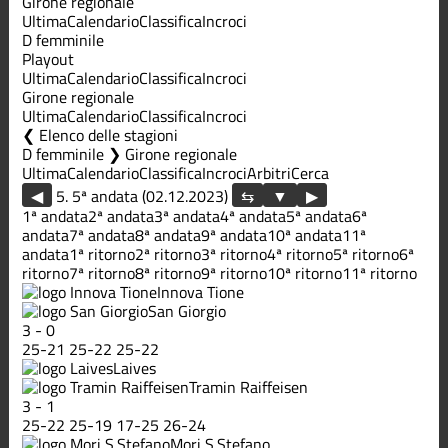
Girone regionale
Ultima
Calendario
Classifica
Incroci
D femminile
Playout
Ultima
Calendario
Classifica
Incroci
Girone regionale
Ultima
Calendario
Classifica
Incroci
Elenco delle stagioni
D femminile ❯ Girone regionale
Ultima
Calendario
Classifica
Incroci
Arbitri
Cerca
◀
5. 5ª andata (02.12.2023)
▶
1ª andata
2ª andata
3ª andata
4ª andata
5ª andata
6ª
andata
7ª andata
8ª andata
9ª andata
10ª andata
11ª
andata
1ª ritorno
2ª ritorno
3ª ritorno
4ª ritorno
5ª ritorno
6ª
ritorno
7ª ritorno
8ª ritorno
9ª ritorno
10ª ritorno
11ª ritorno
Innova Tione
San Giorgio
3
-
0
25
-
21
25
-
22
25
-
22
Laives
Tramin Raiffeisen
3
-
1
25
-
22
25
-
19
17
-
25
26
-
24
Mori S.Stefano