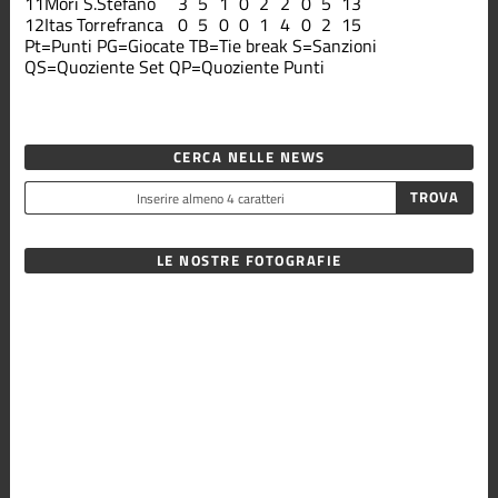
11
Mori S.Stefano
3
5
1
0
2
2
0
5
13
12
Itas Torrefranca
0
5
0
0
1
4
0
2
15
Pt=Punti
PG=Giocate
TB=Tie break
S=Sanzioni
QS=Quoziente Set
QP=Quoziente Punti
CERCA NELLE NEWS
LE NOSTRE FOTOGRAFIE