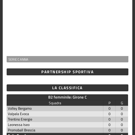
SERIE C ANNA
PARTNERSHIP SPORTIVA
LA CLASSIFICA
B2 femminile: Girone C
Squadra
P
G
Volley Bergamo
0
0
Valpala Evoca
0
0
Trentino Energie
0
0
Leonessa Iseo
0
0
Promoball Brescia
0
0