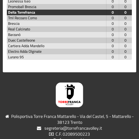
Leonessa Iseo
0
0
Promoball Brescia
0
0
Delta Torrefranca
0
0
Tml Recoaro Como
0
0
Brescia
0
0
Real Calcinato
0
0
Barzanò
0
0
Duec Castelleone
0
0
Cartiera Adda Mandello
0
0
Electro Adda Olginate
0
0
Lurano 95
0
0
Polisportiva Torre Franca Mattarello - Via del Castel, 5 - Mattarello -
38123 Trento
segreteria@torrefrancavolley.it
C.F. 02089500223