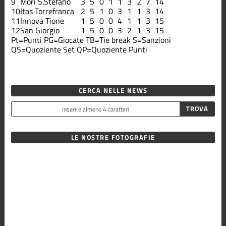
9
Mori S.Stefano
3
5
0
1
1
3
2
7
14
10
Itas Torrefranca
2
5
1
0
3
1
1
3
14
11
Innova Tione
1
5
0
0
4
1
1
3
15
12
San Giorgio
1
5
0
0
3
2
1
3
15
Pt=Punti
PG=Giocate
TB=Tie break
S=Sanzioni
QS=Quoziente Set
QP=Quoziente Punti
CERCA NELLE NEWS
LE NOSTRE FOTOGRAFIE