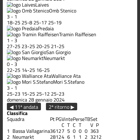
Laives
Omb Stenico
3
-
1
18
-
25
25
-
8
25
-
17
25
-
19
Predaia
Tramin Raiffeisen
1
-
3
27
-
25
23
-
25
20
-
25
21
-
25
San Giorgio
Neumarkt
0
-
3
22
-
25
14
-
25
16
-
25
Walliance Ata
Mori S.Stefano
3
-
1
25
-
23
15
-
25
25
-
12
25
-
23
domenica 28 gennaio 2024
◀ 11ª andata
2ª ritorno ▶
Classifica
Squadra
Pt
PG
Vinte
Perse
TB
Set
C
T
C
T
V
P
1
Bassa Vallagarina
36
12
7
5
0
0
0
36
3
2
Neumarkt
28
12
4
6
1
1
2
32
12