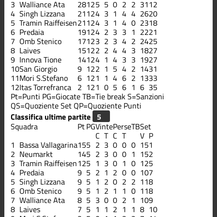
3
Walliance Ata
28
12
5
5
0
2
2
31
12
4
Singh Lizzana
21
12
4
3
1
4
4
26
20
5
Tramin Raiffeisen
21
12
4
3
1
4
0
23
18
6
Predaia
19
12
4
2
3
3
1
22
21
7
Omb Stenico
17
12
3
2
3
4
2
24
25
8
Laives
15
12
2
2
4
4
3
18
27
9
Innova Tione
14
12
4
1
4
3
3
19
27
10
San Giorgio
9
12
2
1
5
4
2
14
31
11
Mori S.Stefano
6
12
1
1
4
6
2
13
33
12
Itas Torrefranca
2
12
1
0
5
6
1
6
35
Pt=Punti
PG=Giocate
TB=Tie break
S=Sanzioni
QS=Quoziente Set
QP=Quoziente Punti
Classifica ultime partite
Squadra
Pt
PG
Vinte
Perse
TB
Set
C
T
C
T
V
P
1
Bassa Vallagarina
15
5
2
3
0
0
0
15
1
2
Neumarkt
14
5
2
3
0
0
1
15
2
3
Tramin Raiffeisen
12
5
1
3
0
1
0
12
5
4
Predaia
9
5
2
1
2
0
0
10
7
5
Singh Lizzana
9
5
1
2
0
2
2
11
8
6
Omb Stenico
9
5
1
2
1
1
0
11
8
7
Walliance Ata
8
5
3
0
0
2
1
10
9
8
Laives
7
5
1
1
2
1
1
8
10