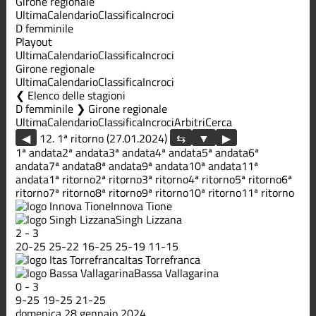
Girone regionale
Ultima
Calendario
Classifica
Incroci
D femminile
Playout
Ultima
Calendario
Classifica
Incroci
Girone regionale
Ultima
Calendario
Classifica
Incroci
Elenco delle stagioni
D femminile ❯ Girone regionale
Ultima
Calendario
Classifica
Incroci
Arbitri
Cerca
◀
12. 1ª ritorno (27.01.2024)
▶
1ª andata
2ª andata
3ª andata
4ª andata
5ª andata
6ª
andata
7ª andata
8ª andata
9ª andata
10ª andata
11ª
andata
1ª ritorno
2ª ritorno
3ª ritorno
4ª ritorno
5ª ritorno
6ª
ritorno
7ª ritorno
8ª ritorno
9ª ritorno
10ª ritorno
11ª ritorno
Innova Tione
Singh Lizzana
2
-
3
20
-
25
25
-
22
16
-
25
25
-
19
11
-
15
Itas Torrefranca
Bassa Vallagarina
0
-
3
9
-
25
19
-
25
21
-
25
domenica 28 gennaio 2024