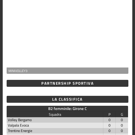
MINIVOLLEY3
PARTNERSHIP SPORTIVA
LA CLASSIFICA
B2 femminile: Girone C
Squadra
P
G
Volley Bergamo
0
0
Valpala Evoca
0
0
Trentino Energie
0
0