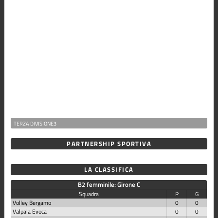
TERZA DIVISIONE3
PARTNERSHIP SPORTIVA
LA CLASSIFICA
B2 femminile: Girone C
Squadra
P
G
Volley Bergamo
0
0
Valpala Evoca
0
0