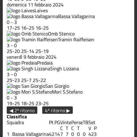
domenica 11 febbraio 2024
Laives
Bassa Vallagarina
0
-
3
17
-
25
16
-
25
16
-
25
Omb Stenico
Tramin Raiffeisen
3
-
0
25
-
20
25
-
14
25
-
19
venerdì 9 febbraio 2024
Predaia
Singh Lizzana
3
-
0
25
-
23
25
-
7
25
-
22
San Giorgio
Mori S.Stefano
0
-
3
19
-
25
18
-
25
23
-
25
◀ 2ª ritorno
4ª ritorno ▶
Classifica
Squadra
Pt
PG
Vinte
Perse
TB
Set
C
T
C
T
V
P
1
Bassa Vallagarina
42
14
7
7
0
0
0
42
3