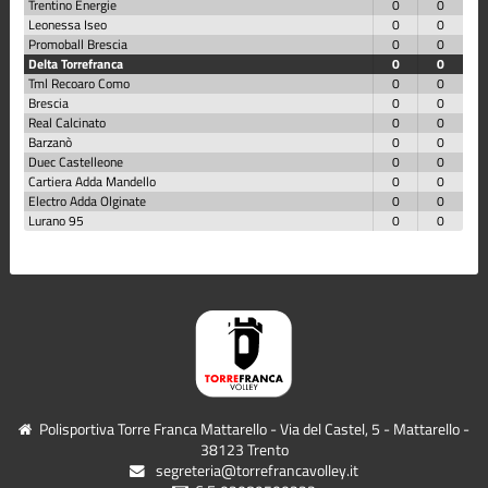
Trentino Energie
0
0
Leonessa Iseo
0
0
Promoball Brescia
0
0
Delta Torrefranca
0
0
Tml Recoaro Como
0
0
Brescia
0
0
Real Calcinato
0
0
Barzanò
0
0
Duec Castelleone
0
0
Cartiera Adda Mandello
0
0
Electro Adda Olginate
0
0
Lurano 95
0
0
Polisportiva Torre Franca Mattarello - Via del Castel, 5 - Mattarello -
38123 Trento
segreteria@torrefrancavolley.it