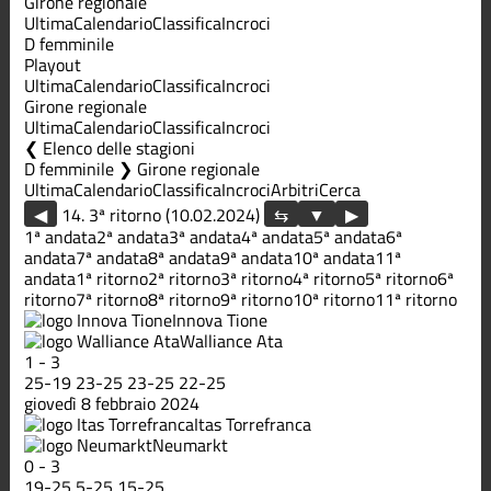
Girone regionale
Ultima
Calendario
Classifica
Incroci
D femminile
Playout
Ultima
Calendario
Classifica
Incroci
Girone regionale
Ultima
Calendario
Classifica
Incroci
Elenco delle stagioni
D femminile ❯ Girone regionale
Ultima
Calendario
Classifica
Incroci
Arbitri
Cerca
◀
14. 3ª ritorno (10.02.2024)
▶
1ª andata
2ª andata
3ª andata
4ª andata
5ª andata
6ª
andata
7ª andata
8ª andata
9ª andata
10ª andata
11ª
andata
1ª ritorno
2ª ritorno
3ª ritorno
4ª ritorno
5ª ritorno
6ª
ritorno
7ª ritorno
8ª ritorno
9ª ritorno
10ª ritorno
11ª ritorno
Innova Tione
Walliance Ata
1
-
3
25
-
19
23
-
25
23
-
25
22
-
25
giovedì 8 febbraio 2024
Itas Torrefranca
Neumarkt
0
-
3
19
-
25
5
-
25
15
-
25