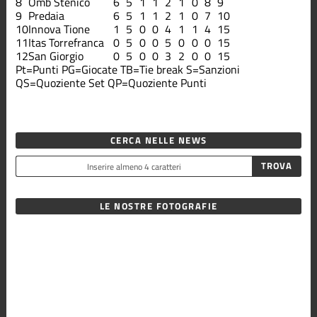
8
Omb Stenico
6
5
1
1
2
1
0
8
9
9
Predaia
6
5
1
1
2
1
0
7
10
10
Innova Tione
1
5
0
0
4
1
1
4
15
11
Itas Torrefranca
0
5
0
0
5
0
0
0
15
12
San Giorgio
0
5
0
0
3
2
0
0
15
Pt=Punti
PG=Giocate
TB=Tie break
S=Sanzioni
QS=Quoziente Set
QP=Quoziente Punti
CERCA NELLE NEWS
LE NOSTRE FOTOGRAFIE