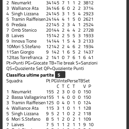
2
Neumarkt
34
14
5
7
1
1
2
38
12
3
Walliance Ata
34
14
6
6
0
2
2
37
14
4
Singh Lizzana
24
14
5
3
1
5
4
29
23
5
Tramin Raiffeisen
24
14
4
4
1
5
0
26
21
6
Predaia
22
14
5
2
3
4
1
25
24
7
Omb Stenico
20
14
4
2
4
4
2
27
28
8
Laives
15
14
2
2
5
5
3
19
33
9
Innova Tione
14
14
4
1
5
4
3
21
33
10
Mori S.Stefano
12
14
2
2
4
6
2
19
34
11
San Giorgio
9
14
2
1
6
5
2
14
37
12
Itas Torrefranca
2
14
1
0
7
6
1
6
41
Pt=Punti
PG=Giocate
TB=Tie break
S=Sanzioni
QS=Quoziente Set
QP=Quoziente Punti
Classifica ultime partite
Squadra
Pt
PG
Vinte
Perse
TB
Set
C
T
C
T
V
P
1
Neumarkt
15
5
2
3
0
0
0
15
0
2
Bassa Vallagarina
15
5
1
4
0
0
0
15
0
3
Tramin Raiffeisen
12
5
0
4
0
1
0
12
4
4
Walliance Ata
11
5
3
1
0
1
1
12
8
5
Singh Lizzana
9
5
2
1
0
2
2
11
8
6
Mori S.Stefano
8
5
1
2
0
2
1
10
9
7
Laives
7
5
1
1
2
1
1
9
10