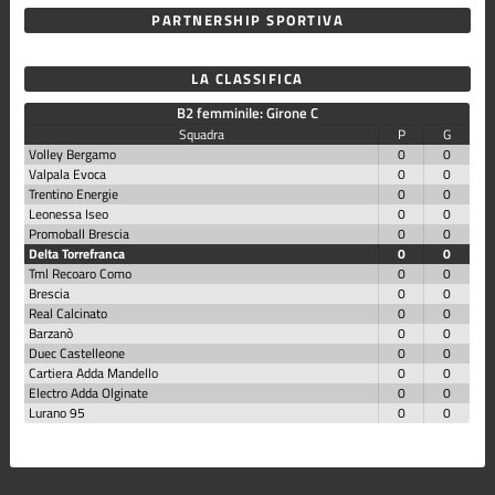
PARTNERSHIP SPORTIVA
LA CLASSIFICA
B2 femminile: Girone C
Squadra
P
G
Volley Bergamo
0
0
Valpala Evoca
0
0
Trentino Energie
0
0
Leonessa Iseo
0
0
Promoball Brescia
0
0
Delta Torrefranca
0
0
Tml Recoaro Como
0
0
Brescia
0
0
Real Calcinato
0
0
Barzanò
0
0
Duec Castelleone
0
0
Cartiera Adda Mandello
0
0
Electro Adda Olginate
0
0
Lurano 95
0
0