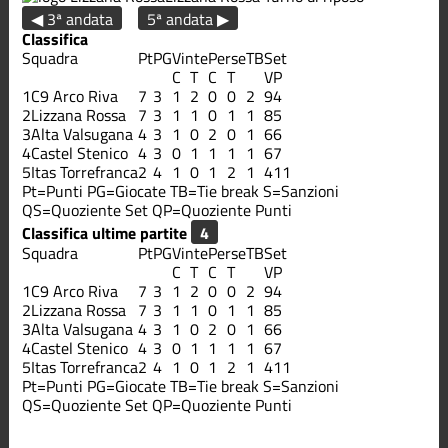
◀ 3ª andata
5ª andata ▶
Classifica
Squadra
Pt
PG
Vinte
Perse
TB
Set
C
T
C
T
V
P
1
C9 Arco Riva
7
3
1
2
0
0
2
9
4
2
Lizzana Rossa
7
3
1
1
0
1
1
8
5
3
Alta Valsugana
4
3
1
0
2
0
1
6
6
4
Castel Stenico
4
3
0
1
1
1
1
6
7
5
Itas Torrefranca
2
4
1
0
1
2
1
4
11
Pt=Punti
PG=Giocate
TB=Tie break
S=Sanzioni
QS=Quoziente Set
QP=Quoziente Punti
Classifica ultime partite
Squadra
Pt
PG
Vinte
Perse
TB
Set
C
T
C
T
V
P
1
C9 Arco Riva
7
3
1
2
0
0
2
9
4
2
Lizzana Rossa
7
3
1
1
0
1
1
8
5
3
Alta Valsugana
4
3
1
0
2
0
1
6
6
4
Castel Stenico
4
3
0
1
1
1
1
6
7
5
Itas Torrefranca
2
4
1
0
1
2
1
4
11
Pt=Punti
PG=Giocate
TB=Tie break
S=Sanzioni
QS=Quoziente Set
QP=Quoziente Punti