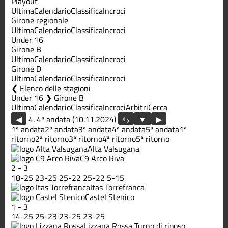
Playout
Ultima
Calendario
Classifica
Incroci
Girone regionale
Ultima
Calendario
Classifica
Incroci
Under 16
Girone B
Ultima
Calendario
Classifica
Incroci
Girone D
Ultima
Calendario
Classifica
Incroci
Elenco delle stagioni
Under 16 ❯ Girone B
Ultima
Calendario
Classifica
Incroci
Arbitri
Cerca
◀
4. 4ª andata (10.11.2024)
▶
1ª andata
2ª andata
3ª andata
4ª andata
5ª andata
1ª
ritorno
2ª ritorno
3ª ritorno
4ª ritorno
5ª ritorno
Alta Valsugana
C9 Arco Riva
2
-
3
18
-
25
23
-
25
25
-
22
25
-
22
5
-
15
Itas Torrefranca
Castel Stenico
1
-
3
14
-
25
25
-
23
23
-
25
23
-
25
Lizzana Rossa
Turno di riposo