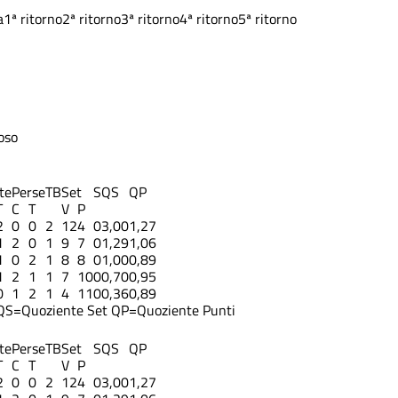
a
1ª ritorno
2ª ritorno
3ª ritorno
4ª ritorno
5ª ritorno
oso
te
Perse
TB
Set
S
QS
QP
T
C
T
V
P
2
0
0
2
12
4
0
3,00
1,27
1
2
0
1
9
7
0
1,29
1,06
1
0
2
1
8
8
0
1,00
0,89
1
2
1
1
7
10
0
0,70
0,95
0
1
2
1
4
11
0
0,36
0,89
QS=Quoziente Set
QP=Quoziente Punti
te
Perse
TB
Set
S
QS
QP
T
C
T
V
P
2
0
0
2
12
4
0
3,00
1,27