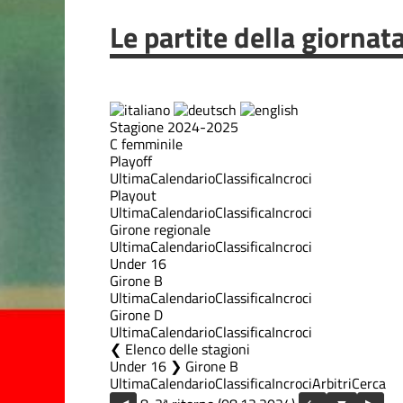
Le partite della giornat
Stagione 2024-2025
C femminile
Playoff
Ultima
Calendario
Classifica
Incroci
Playout
Ultima
Calendario
Classifica
Incroci
Girone regionale
Ultima
Calendario
Classifica
Incroci
Under 16
Girone B
Ultima
Calendario
Classifica
Incroci
Girone D
Ultima
Calendario
Classifica
Incroci
Elenco delle stagioni
Under 16 ❯ Girone B
Ultima
Calendario
Classifica
Incroci
Arbitri
Cerca