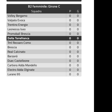
B2 femminile: Girone C
Squadra
P
G
Volley Bergamo
0
0
Valpala Evoca
0
0
Trentino Energie
0
0
Leonessa Iseo
0
0
Promoball Brescia
0
0
Delta Torrefranca
0
0
Tml Recoaro Como
0
0
Brescia
0
0
Real Calcinato
0
0
Barzanò
0
0
Duec Castelleone
0
0
Cartiera Adda Mandello
0
0
Electro Adda Olginate
0
0
Lurano 95
0
0