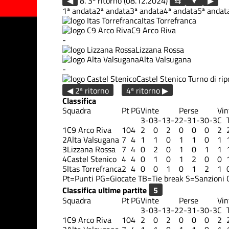
◀
8. 3ª ritorno (08.12.2024)
▶
1ª andata
2ª andata
3ª andata
4ª andata
5ª andat
Itas Torrefranca
C9 Arco Riva
-
Lizzana Rossa
Alta Valsugana
-
Castel Stenico
Turno di rip
◀ 2ª ritorno
4ª ritorno ▶
Classifica
Squadra
Pt
PG
Vinte
Perse
Vin
3-0
3-1
3-2
2-3
1-3
0-3
C
1
C9 Arco Riva
10
4
2
0
2
0
0
0
2
2
Alta Valsugana
7
4
1
1
0
1
1
0
1
3
Lizzana Rossa
7
4
0
2
0
1
0
1
1
4
Castel Stenico
4
4
0
1
0
1
2
0
0
5
Itas Torrefranca
2
4
0
0
1
0
1
2
1
Pt=Punti
PG=Giocate
TB=Tie break
S=Sanzioni
Classifica ultime partite
Squadra
Pt
PG
Vinte
Perse
Vin
3-0
3-1
3-2
2-3
1-3
0-3
C
1
C9 Arco Riva
10
4
2
0
2
0
0
0
2