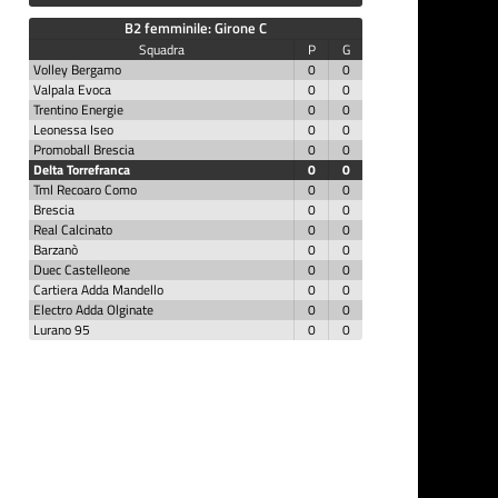
B2 femminile: Girone C
Squadra
P
G
Volley Bergamo
0
0
Valpala Evoca
0
0
Trentino Energie
0
0
Leonessa Iseo
0
0
Promoball Brescia
0
0
Delta Torrefranca
0
0
Tml Recoaro Como
0
0
Brescia
0
0
Real Calcinato
0
0
Barzanò
0
0
Duec Castelleone
0
0
Cartiera Adda Mandello
0
0
Electro Adda Olginate
0
0
Lurano 95
0
0