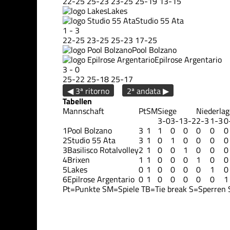
22
-
25
25
-
23
23
-
25
25
-
19
13
-
15
Lakes
Studio 55 Ata
1
-
3
22
-
25
23
-
25
25
-
23
17
-
25
Pool Bolzano
Epilrose Argentario
3
-
0
25
-
22
25
-
18
25
-
17
◀ 3ª ritorno
2ª andata ▶
Tabellen
Mannschaft
Pt
SM
Siege
Niederla
3-0
3-1
3-2
2-3
1-3
0
1
Pool Bolzano
3
1
1
0
0
0
0
0
2
Studio 55 Ata
3
1
0
1
0
0
0
0
3
Basilisco Rotalvolley
2
1
0
0
1
0
0
0
4
Brixen
1
1
0
0
0
1
0
0
5
Lakes
0
1
0
0
0
0
1
0
6
Epilrose Argentario
0
1
0
0
0
0
0
1
Pt=Punkte
SM=Spiele
TB=Tie break
S=Sperren