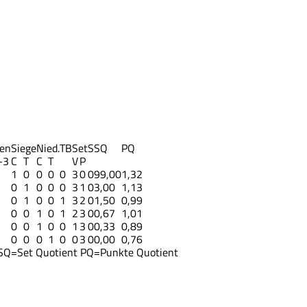
gen
Siege
Nied.
TB
Set
S
SQ
PQ
-3
C
T
C
T
V
P
1
0
0
0
0
3
0
0
99,00
1,32
0
1
0
0
0
3
1
0
3,00
1,13
0
1
0
0
1
3
2
0
1,50
0,99
0
0
1
0
1
2
3
0
0,67
1,01
0
0
1
0
0
1
3
0
0,33
0,89
0
0
0
1
0
0
3
0
0,00
0,76
SQ=Set Quotient
PQ=Punkte Quotient