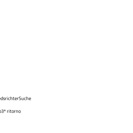
dsrichter
Suche
o
3ª ritorno