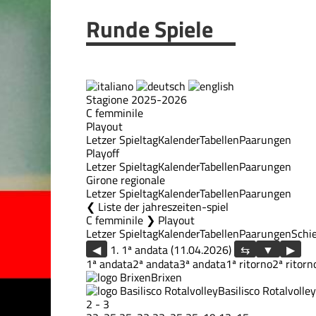
Runde Spiele
Stagione 2025-2026
C femminile
Playout
Letzer Spieltag
Kalender
Tabellen
Paarungen
Playoff
Letzer Spieltag
Kalender
Tabellen
Paarungen
Girone regionale
Letzer Spieltag
Kalender
Tabellen
Paarungen
Liste der jahreszeiten-spiel
C femminile ❯ Playout
Letzer Spieltag
Kalender
Tabellen
Paarungen
Schie
◀
1. 1ª andata (11.04.2026)
▶
1ª andata
2ª andata
3ª andata
1ª ritorno
2ª ritorn
Brixen
Basilisco Rotalvolley
2
-
3