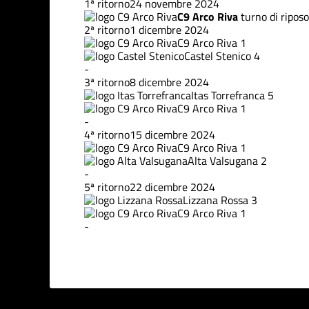
1ª ritorno
24 novembre 2024
C9 Arco Riva
turno di riposo
2ª ritorno
1 dicembre 2024
C9 Arco Riva
1
Castel Stenico
4
-
3ª ritorno
8 dicembre 2024
Itas Torrefranca
5
C9 Arco Riva
1
-
4ª ritorno
15 dicembre 2024
C9 Arco Riva
1
Alta Valsugana
2
-
5ª ritorno
22 dicembre 2024
Lizzana Rossa
3
C9 Arco Riva
1
-