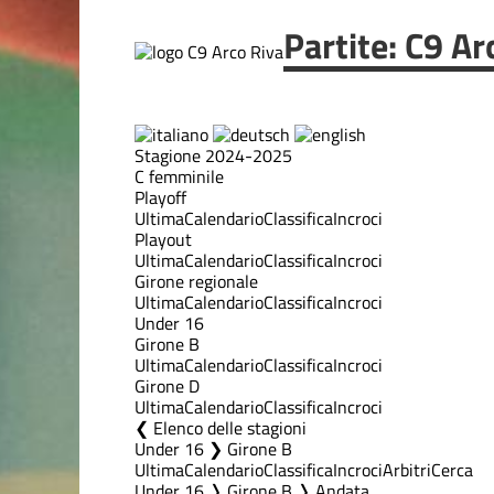
Partite: C9 Ar
Stagione 2024-2025
C femminile
Playoff
Ultima
Calendario
Classifica
Incroci
Playout
Ultima
Calendario
Classifica
Incroci
Girone regionale
Ultima
Calendario
Classifica
Incroci
Under 16
Girone B
Ultima
Calendario
Classifica
Incroci
Girone D
Ultima
Calendario
Classifica
Incroci
Elenco delle stagioni
Under 16 ❯ Girone B
Ultima
Calendario
Classifica
Incroci
Arbitri
Cerca
Under 16 ❭ Girone B ❭ Andata