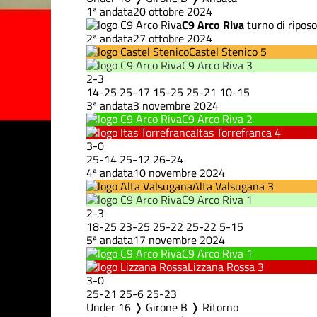
1ª andata
20 ottobre 2024
C9 Arco Riva
turno di riposo
2ª andata
27 ottobre 2024
Castel Stenico
5
C9 Arco Riva
3
2
-
3
14
-
25
25
-
17
15
-
25
25
-
21
10
-
15
3ª andata
3 novembre 2024
C9 Arco Riva
2
Itas Torrefranca
4
3
-
0
25
-
14
25
-
12
26
-
24
4ª andata
10 novembre 2024
Alta Valsugana
3
C9 Arco Riva
1
2
-
3
18
-
25
23
-
25
25
-
22
25
-
22
5
-
15
5ª andata
17 novembre 2024
C9 Arco Riva
1
Lizzana Rossa
3
3
-
0
25
-
21
25
-
6
25
-
23
Under 16 ❭ Girone B ❭ Ritorno