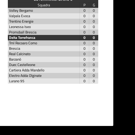
Squadra
P
G
Volley Bergamo
0
0
Valpala Evoca
0
0
Trentino Energie
0
0
Leonessa Iseo
0
0
Promoball Brescia
0
0
Delta Torrefranca
0
0
Tml Recoaro Como
0
0
Brescia
0
0
Real Calcinato
0
0
Barzanò
0
0
Duec Castelleone
0
0
Cartiera Adda Mandello
0
0
Electro Adda Olginate
0
0
Lurano 95
0
0