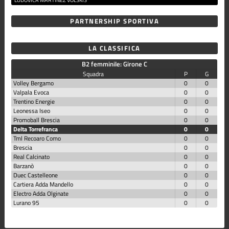
PARTNERSHIP SPORTIVA
LA CLASSIFICA
B2 femminile: Girone C
Squadra
P
G
Volley Bergamo
0
0
Valpala Evoca
0
0
Trentino Energie
0
0
Leonessa Iseo
0
0
Promoball Brescia
0
0
Delta Torrefranca
0
0
Tml Recoaro Como
0
0
Brescia
0
0
Real Calcinato
0
0
Barzanò
0
0
Duec Castelleone
0
0
Cartiera Adda Mandello
0
0
Electro Adda Olginate
0
0
Lurano 95
0
0