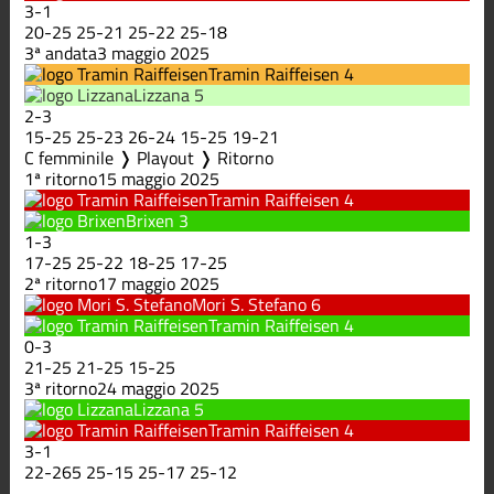
3
-
1
20
-
25
25
-
21
25
-
22
25
-
18
3ª andata
3 maggio 2025
Tramin Raiffeisen
4
Lizzana
5
2
-
3
15
-
25
25
-
23
26
-
24
15
-
25
19
-
21
C femminile ❭ Playout ❭ Ritorno
1ª ritorno
15 maggio 2025
Tramin Raiffeisen
4
Brixen
3
1
-
3
17
-
25
25
-
22
18
-
25
17
-
25
2ª ritorno
17 maggio 2025
Mori S. Stefano
6
Tramin Raiffeisen
4
0
-
3
21
-
25
21
-
25
15
-
25
3ª ritorno
24 maggio 2025
Lizzana
5
Tramin Raiffeisen
4
3
-
1
22
-
265
25
-
15
25
-
17
25
-
12