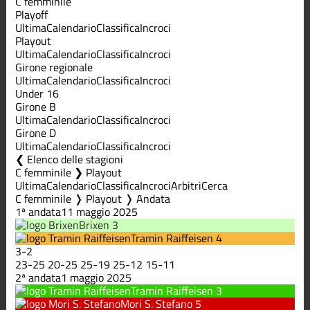
C femminile
Playoff
Ultima
Calendario
Classifica
Incroci
Playout
Ultima
Calendario
Classifica
Incroci
Girone regionale
Ultima
Calendario
Classifica
Incroci
Under 16
Girone B
Ultima
Calendario
Classifica
Incroci
Girone D
Ultima
Calendario
Classifica
Incroci
Elenco delle stagioni
C femminile ❯ Playout
Ultima
Calendario
Classifica
Incroci
Arbitri
Cerca
C femminile ❭ Playout ❭ Andata
1ª andata
11 maggio 2025
Brixen
3
Tramin Raiffeisen
4
3
-
2
23
-
25
20
-
25
25
-
19
25
-
12
15
-
11
2ª andata
1 maggio 2025
Tramin Raiffeisen
3
Mori S. Stefano
5