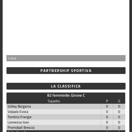
U16.6
PARTNERSHIP SPORTIVA
LA CLASSIFICA
B2 femminile: Girone C
Squadra
P
G
Volley Bergamo
0
0
Valpala Evoca
0
0
Trentino Energie
0
0
Leonessa Iseo
0
0
Promoball Brescia
0
0