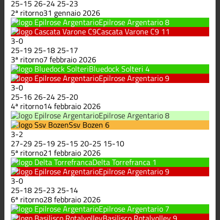
25
-
15
26
-
24
25
-
23
2ª ritorno
31 gennaio 2026
Epilrose Argentario
8
Cascata Varone C9
11
3
-
0
25
-
19
25
-
18
25
-
17
3ª ritorno
7 febbraio 2026
Bluedock Solteri
4
Epilrose Argentario
9
3
-
0
25
-
16
26
-
24
25
-
20
4ª ritorno
14 febbraio 2026
Epilrose Argentario
8
Ssv Bozen
6
3
-
2
27
-
29
25
-
19
25
-
15
20
-
25
15
-
10
5ª ritorno
21 febbraio 2026
Delta Torrefranca
1
Epilrose Argentario
9
3
-
0
25
-
18
25
-
23
25
-
14
6ª ritorno
28 febbraio 2026
Epilrose Argentario
7
Basilisco Rotalvolley
9