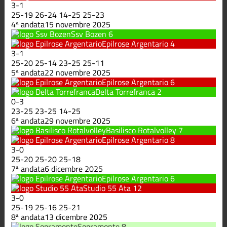
3
-
1
25
-
19
26
-
24
14
-
25
25
-
23
4ª andata
15 novembre 2025
Ssv Bozen
6
Epilrose Argentario
4
3
-
1
25
-
20
25
-
14
23
-
25
25
-
11
5ª andata
22 novembre 2025
Epilrose Argentario
6
Delta Torrefranca
2
0
-
3
23
-
25
23
-
25
14
-
25
6ª andata
29 novembre 2025
Basilisco Rotalvolley
7
Epilrose Argentario
8
3
-
0
25
-
20
25
-
20
25
-
18
7ª andata
6 dicembre 2025
Epilrose Argentario
6
Studio 55 Ata
12
3
-
0
25
-
19
25
-
16
25
-
21
8ª andata
13 dicembre 2025
Sopramonte
8