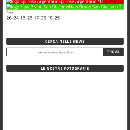
Epilrose Argentario
10
New Brand San Giacomo
2
1
-
3
26
-
24
18
-
25
17
-
25
18
-
25
CERCA NELLE NEWS
LE NOSTRE FOTOGRAFIE