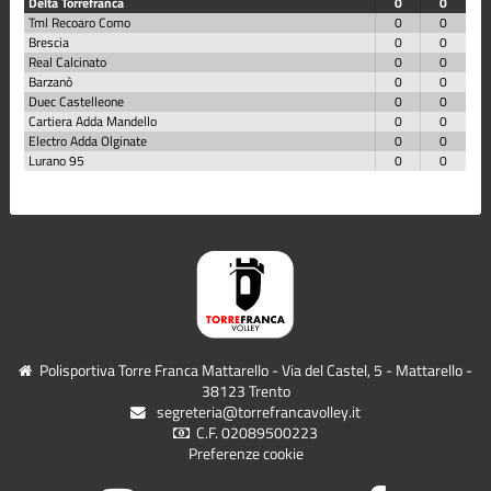
Delta Torrefranca
0
0
Tml Recoaro Como
0
0
Brescia
0
0
Real Calcinato
0
0
Barzanò
0
0
Duec Castelleone
0
0
Cartiera Adda Mandello
0
0
Electro Adda Olginate
0
0
Lurano 95
0
0
Polisportiva Torre Franca Mattarello - Via del Castel, 5 - Mattarello -
38123 Trento
segreteria@torrefrancavolley.it
C.F. 02089500223
Preferenze cookie