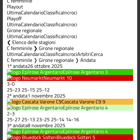
C femminile
Playout
Ultima
Calendario
Classifica
Incroci
Playoff
Ultima
Calendario
Classifica
Incroci
Girone regionale
Ultima
Calendario
Classifica
Incroci
Elenco delle stagioni
C femminile ❯ Girone regionale
Ultima
Calendario
Classifica
Incroci
Arbitri
Cerca
C femminile ❭ Girone regionale ❭ Andata
1ª andata
26 ottobre 2025
Epilrose Argentario
3
Neumarkt
10
3
-
0
25
-
23
25
-
15
25
-
12
2ª andata
1 novembre 2025
Cascata Varone C9
9
Epilrose Argentario
4
2
-
3
25
-
27
25
-
13
23
-
25
25
-
14
14
-
16
3ª andata
8 novembre 2025
Epilrose Argentario
4
Bluedock Solteri
5