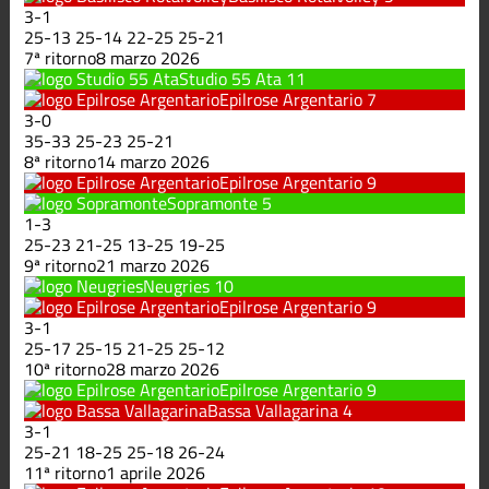
3
-
1
25
-
13
25
-
14
22
-
25
25
-
21
7ª ritorno
8 marzo 2026
Studio 55 Ata
11
Epilrose Argentario
7
3
-
0
35
-
33
25
-
23
25
-
21
8ª ritorno
14 marzo 2026
Epilrose Argentario
9
Sopramonte
5
1
-
3
25
-
23
21
-
25
13
-
25
19
-
25
9ª ritorno
21 marzo 2026
Neugries
10
Epilrose Argentario
9
3
-
1
25
-
17
25
-
15
21
-
25
25
-
12
10ª ritorno
28 marzo 2026
Epilrose Argentario
9
Bassa Vallagarina
4
3
-
1
25
-
21
18
-
25
25
-
18
26
-
24
11ª ritorno
1 aprile 2026