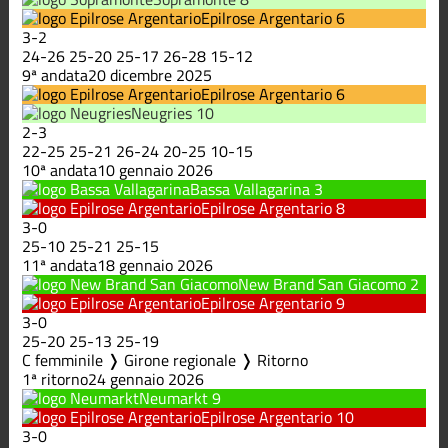
Epilrose Argentario
6
3
-
2
24
-
26
25
-
20
25
-
17
26
-
28
15
-
12
9ª andata
20 dicembre 2025
Epilrose Argentario
6
Neugries
10
2
-
3
22
-
25
25
-
21
26
-
24
20
-
25
10
-
15
10ª andata
10 gennaio 2026
Bassa Vallagarina
3
Epilrose Argentario
8
3
-
0
25
-
10
25
-
21
25
-
15
11ª andata
18 gennaio 2026
New Brand San Giacomo
2
Epilrose Argentario
9
3
-
0
25
-
20
25
-
13
25
-
19
C femminile ❭ Girone regionale ❭ Ritorno
1ª ritorno
24 gennaio 2026
Neumarkt
9
Epilrose Argentario
10
3
-
0