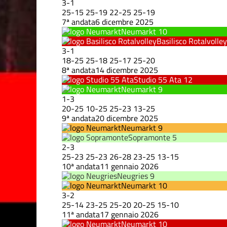
3
-
1
25
-
15
25
-
19
22
-
25
25
-
19
7ª andata
6 dicembre 2025
Neumarkt
10
Basilisco Rotalvolley
3
-
1
18
-
25
25
-
18
25
-
17
25
-
20
8ª andata
14 dicembre 2025
Studio 55 Ata
12
Neumarkt
9
1
-
3
20
-
25
10
-
25
25
-
23
13
-
25
9ª andata
20 dicembre 2025
Neumarkt
9
Sopramonte
5
2
-
3
25
-
23
25
-
23
26
-
28
23
-
25
13
-
15
10ª andata
11 gennaio 2026
Neugries
9
Neumarkt
10
3
-
2
25
-
14
23
-
25
25
-
20
20
-
25
15
-
10
11ª andata
17 gennaio 2026
Neumarkt
10