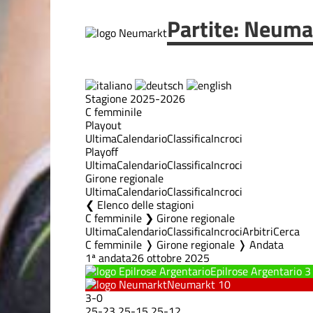
Partite: Neuma
Stagione 2025-2026
C femminile
Playout
Ultima
Calendario
Classifica
Incroci
Playoff
Ultima
Calendario
Classifica
Incroci
Girone regionale
Ultima
Calendario
Classifica
Incroci
Elenco delle stagioni
C femminile ❯ Girone regionale
Ultima
Calendario
Classifica
Incroci
Arbitri
Cerca
C femminile ❭ Girone regionale ❭ Andata
1ª andata
26 ottobre 2025
Epilrose Argentario
3
Neumarkt
10
3
-
0
25
-
23
25
-
15
25
-
12