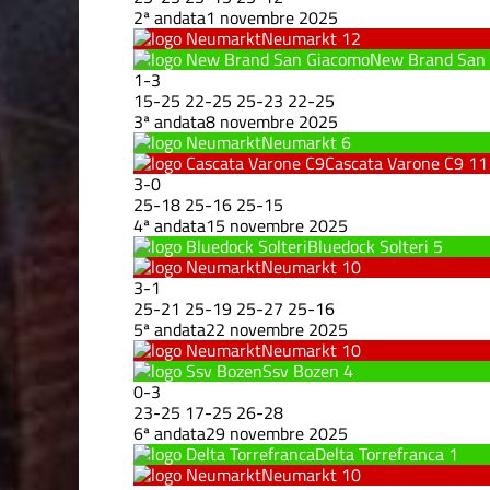
2ª andata
1 novembre 2025
Neumarkt
12
New Brand San
1
-
3
15
-
25
22
-
25
25
-
23
22
-
25
3ª andata
8 novembre 2025
Neumarkt
6
Cascata Varone C9
11
3
-
0
25
-
18
25
-
16
25
-
15
4ª andata
15 novembre 2025
Bluedock Solteri
5
Neumarkt
10
3
-
1
25
-
21
25
-
19
25
-
27
25
-
16
5ª andata
22 novembre 2025
Neumarkt
10
Ssv Bozen
4
0
-
3
23
-
25
17
-
25
26
-
28
6ª andata
29 novembre 2025
Delta Torrefranca
1
Neumarkt
10