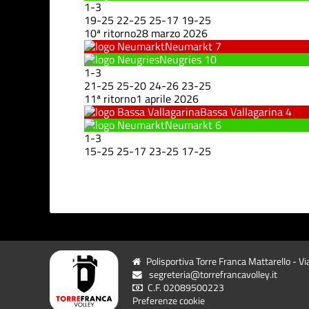
1
-
3
19
-
25
22
-
25
25
-
17
19
-
25
10ª ritorno
28 marzo 2026
Neumarkt
7
Neugries
10
1
-
3
21
-
25
25
-
20
24
-
26
23
-
25
11ª ritorno
1 aprile 2026
Bassa Vallagarina
4
Neumarkt
6
1
-
3
15
-
25
25
-
17
23
-
25
17
-
25
Polisportiva Torre Franca Mattarello - Vi
segreteria@torrefrancavolley.it
C.F. 02089500223
Preferenze cookie