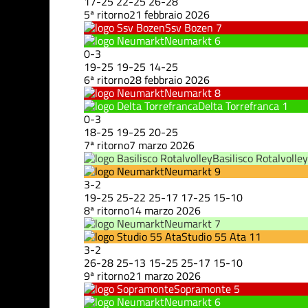
17
-
25
22
-
25
26
-
28
5ª ritorno
21 febbraio 2026
Ssv Bozen
7
Neumarkt
6
0
-
3
19
-
25
19
-
25
14
-
25
6ª ritorno
28 febbraio 2026
Neumarkt
8
Delta Torrefranca
1
0
-
3
18
-
25
19
-
25
20
-
25
7ª ritorno
7 marzo 2026
Basilisco Rotalvolley
Neumarkt
9
3
-
2
19
-
25
25
-
22
25
-
17
17
-
25
15
-
10
8ª ritorno
14 marzo 2026
Neumarkt
7
Studio 55 Ata
11
3
-
2
26
-
28
25
-
13
15
-
25
25
-
17
15
-
10
9ª ritorno
21 marzo 2026
Sopramonte
5
Neumarkt
6