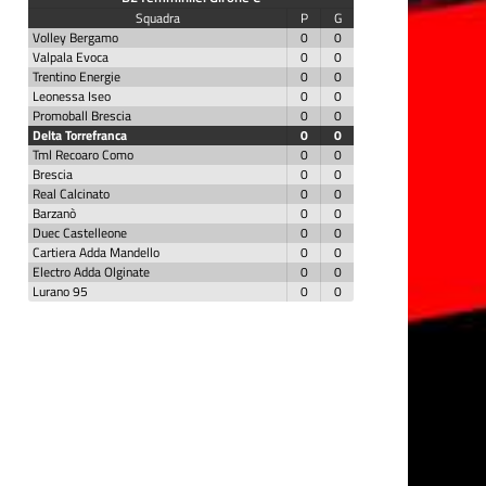
Squadra
P
G
Volley Bergamo
0
0
Valpala Evoca
0
0
Trentino Energie
0
0
Leonessa Iseo
0
0
Promoball Brescia
0
0
Delta Torrefranca
0
0
Tml Recoaro Como
0
0
Brescia
0
0
Real Calcinato
0
0
Barzanò
0
0
Duec Castelleone
0
0
Cartiera Adda Mandello
0
0
Electro Adda Olginate
0
0
Lurano 95
0
0