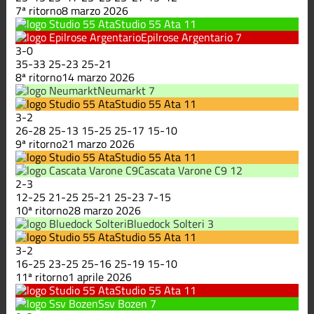
7ª ritorno
8 marzo 2026
Studio 55 Ata
11
Epilrose Argentario
7
3
-
0
35
-
33
25
-
23
25
-
21
8ª ritorno
14 marzo 2026
Neumarkt
7
Studio 55 Ata
11
3
-
2
26
-
28
25
-
13
15
-
25
25
-
17
15
-
10
9ª ritorno
21 marzo 2026
Studio 55 Ata
11
Cascata Varone C9
12
2
-
3
12
-
25
21
-
25
25
-
21
25
-
23
7
-
15
10ª ritorno
28 marzo 2026
Bluedock Solteri
3
Studio 55 Ata
11
3
-
2
16
-
25
23
-
25
25
-
16
25
-
19
15
-
10
11ª ritorno
1 aprile 2026
Studio 55 Ata
11
Ssv Bozen
7