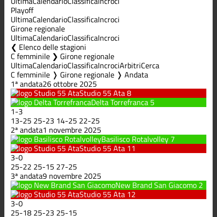
Ultima
Calendario
Classifica
Incroci
Playoff
Ultima
Calendario
Classifica
Incroci
Girone regionale
Ultima
Calendario
Classifica
Incroci
Elenco delle stagioni
C femminile ❯ Girone regionale
Ultima
Calendario
Classifica
Incroci
Arbitri
Cerca
C femminile ❭ Girone regionale ❭ Andata
1ª andata
26 ottobre 2025
Studio 55 Ata
8
Delta Torrefranca
5
1
-
3
13
-
25
25
-
23
14
-
25
22
-
25
2ª andata
1 novembre 2025
Basilisco Rotalvolley
7
Studio 55 Ata
11
3
-
0
25
-
22
25
-
15
27
-
25
3ª andata
9 novembre 2025
New Brand San Giacomo
2
Studio 55 Ata
12
3
-
0
25
-
18
25
-
23
25
-
15