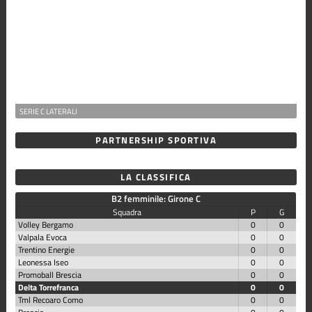
SERIE C LATERALI
PARTNERSHIP SPORTIVA
LA CLASSIFICA
B2 femminile: Girone C
Squadra
P
G
Volley Bergamo
0
0
Valpala Evoca
0
0
Trentino Energie
0
0
Leonessa Iseo
0
0
Promoball Brescia
0
0
Delta Torrefranca
0
0
Tml Recoaro Como
0
0