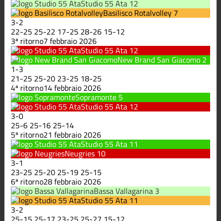
Studio 55 Ata
12
Basilisco Rotalvolley
7
3
-
2
22
-
25
25
-
22
17
-
25
28
-
26
15
-
12
3ª ritorno
7 febbraio 2026
Studio 55 Ata
12
New Brand San Giacomo
2
1
-
3
21
-
25
25
-
20
23
-
25
18
-
25
4ª ritorno
14 febbraio 2026
Sopramonte
5
Studio 55 Ata
12
3
-
0
25
-
6
25
-
16
25
-
14
5ª ritorno
21 febbraio 2026
Studio 55 Ata
11
Neugries
10
3
-
1
23
-
25
25
-
20
25
-
19
25
-
15
6ª ritorno
28 febbraio 2026
Bassa Vallagarina
3
Studio 55 Ata
11
3
-
2
25
-
15
25
-
17
23
-
25
25
-
27
15
-
12