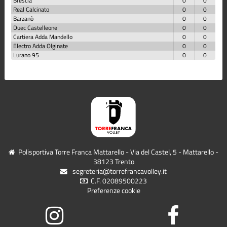
Brescia
0
0
Real Calcinato
0
0
Barzanò
0
0
Duec Castelleone
0
0
Cartiera Adda Mandello
0
0
Electro Adda Olginate
0
0
Lurano 95
0
0
Polisportiva Torre Franca Mattarello - Via del Castel, 5 - Mattarello -
38123 Trento
segreteria@torrefrancavolley.it
C.F. 02089500223
Preferenze cookie