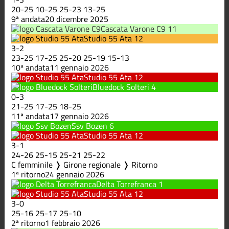
20
-
25
10
-
25
25
-
23
13
-
25
9ª andata
20 dicembre 2025
Cascata Varone C9
11
Studio 55 Ata
12
3
-
2
23
-
25
17
-
25
25
-
20
25
-
19
15
-
13
10ª andata
11 gennaio 2026
Studio 55 Ata
12
Bluedock Solteri
4
0
-
3
21
-
25
17
-
25
18
-
25
11ª andata
17 gennaio 2026
Ssv Bozen
6
Studio 55 Ata
12
3
-
1
24
-
26
25
-
15
25
-
21
25
-
22
C femminile ❭ Girone regionale ❭ Ritorno
1ª ritorno
24 gennaio 2026
Delta Torrefranca
1
Studio 55 Ata
12
3
-
0
25
-
16
25
-
17
25
-
10
2ª ritorno
1 febbraio 2026