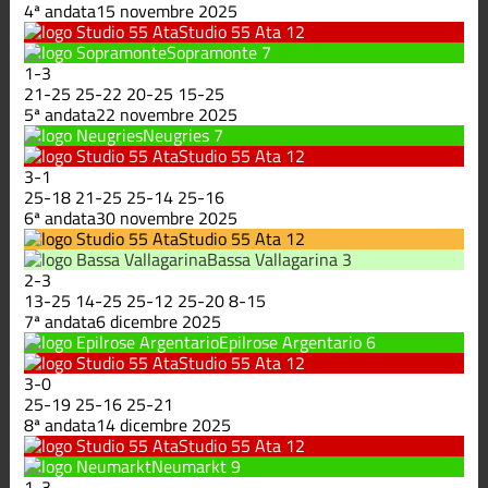
4ª andata
15 novembre 2025
Studio 55 Ata
12
Sopramonte
7
1
-
3
21
-
25
25
-
22
20
-
25
15
-
25
5ª andata
22 novembre 2025
Neugries
7
Studio 55 Ata
12
3
-
1
25
-
18
21
-
25
25
-
14
25
-
16
6ª andata
30 novembre 2025
Studio 55 Ata
12
Bassa Vallagarina
3
2
-
3
13
-
25
14
-
25
25
-
12
25
-
20
8
-
15
7ª andata
6 dicembre 2025
Epilrose Argentario
6
Studio 55 Ata
12
3
-
0
25
-
19
25
-
16
25
-
21
8ª andata
14 dicembre 2025
Studio 55 Ata
12
Neumarkt
9
1
-
3