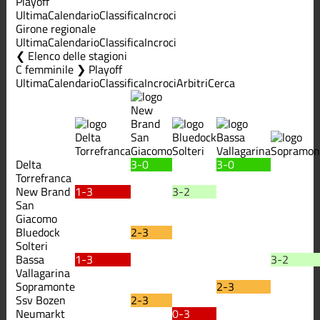
Playoff
Ultima
Calendario
Classifica
Incroci
Girone regionale
Ultima
Calendario
Classifica
Incroci
Elenco delle stagioni
C femminile ❯ Playoff
Ultima
Calendario
Classifica
Incroci
Arbitri
Cerca
Delta
3-0
3-0
Torrefranca
New Brand
1-3
3-2
San
Giacomo
Bluedock
2-3
Solteri
Bassa
1-3
3-2
Vallagarina
Sopramonte
2-3
Ssv Bozen
2-3
Neumarkt
0-3