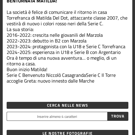
BENTORNATA MATILDA!
Terza
Divisione
La società è felice di comunicare il ritorno in casa
Torrefranca di Matilda Del Dot, attaccante classe 2007, che
vestirà di nuovo i colori rosso neri della Serie C.
La sua storia:
2016-2022: crescita nelle giovanili del Marzola
2022-2023: debutto in B2 con Marzola
2023-2024: protagonista con la U18 e Serie C Torrefranca
2024-2025: esperienza in U18 e Serie B con Argentario
Ora è tempo di una nuova avventura… o meglio, di un
ritorno a casa.
Buon inizio Matilda!
Serie C
Benvenuto Niccolò Casagranda
Serie C
Il Torre
accoglie Greta: nuovo innesto dalle Marche
CERCA NELLE NEWS
LE NOSTRE FOTOGRAFIE