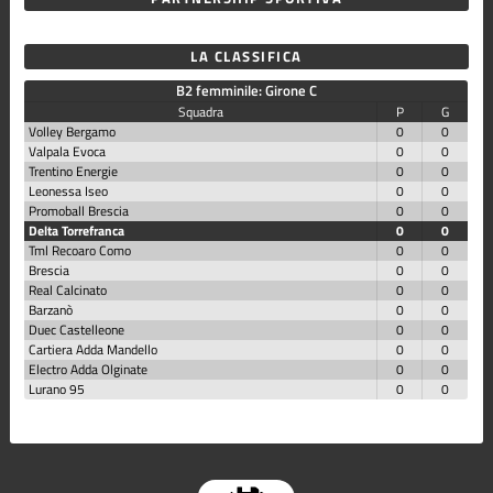
LA CLASSIFICA
B2 femminile: Girone C
Squadra
P
G
Volley Bergamo
0
0
Valpala Evoca
0
0
Trentino Energie
0
0
Leonessa Iseo
0
0
Promoball Brescia
0
0
Delta Torrefranca
0
0
Tml Recoaro Como
0
0
Brescia
0
0
Real Calcinato
0
0
Barzanò
0
0
Duec Castelleone
0
0
Cartiera Adda Mandello
0
0
Electro Adda Olginate
0
0
Lurano 95
0
0