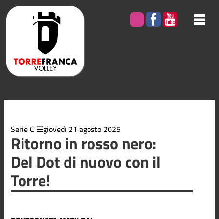
Elenco
degli
argomenti
delle
notizie:
Bacheca
Giovanile
Minivolley
Serie C
giovedì 21 agosto 2025
Ritorno in rosso nero:
Del Dot di nuovo con il
Serie B2
Torre!
Serie C