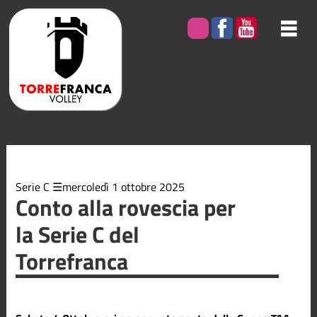
Elenco
degli
argomenti
delle
notizie:
Bacheca
Giovanile
Minivolley
Serie C
mercoledì 1 ottobre 2025
Conto alla rovescia per
la Serie C del
Serie B2
Torrefranca
Serie C