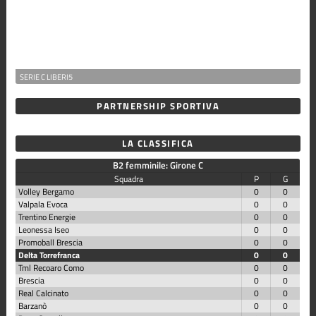
SERIE C LIBERI5
PARTNERSHIP SPORTIVA
LA CLASSIFICA
B2 femminile: Girone C
Squadra
P
G
Volley Bergamo
0
0
Valpala Evoca
0
0
Trentino Energie
0
0
Leonessa Iseo
0
0
Promoball Brescia
0
0
Delta Torrefranca
0
0
Tml Recoaro Como
0
0
Brescia
0
0
Real Calcinato
0
0
Barzanò
0
0