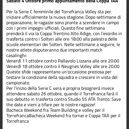
Sabato 4 Ottobre primo appuntamento della Coppa TAA
Terza
Divisione
Per la Serie C femminile del Torrefranca Volley sta per
iniziare ufficialmente la nuova stagione. Dopo settimane di
preparazione, le ragazze sono pronte a scendere in campo
con i primi impegni ufficiali. Questo fine settimana
prenderà il via la Coppa Trentino Alto Adige, con l’esordio in
trasferta contro i Solteri alle ore 18:00 alla palestra delle
scuole elementari dei Solteri. Nelle settimane a seguire, le
nostre atlete disputeranno due importanti match
casalinghi:
Venerdì 11 ottobre contro Pallavolo Lizzana alle ore 20:00
Venerdì 18 ottobre contro il Neugries Volley alle ore 20:00
Queste sfide rappresentano un’occasione preziosa per
testare la condizione della squadra e crescere in vista del
campionato.
Per l’inizio della Serie C vera e propria bisognerà invece
attendere sabato 26 ottobre, quando il Torrefranca farà il
suo debutto in trasferta contro Studio 55 ATA Trento. Save
the date e vieni a tifare per le nostre ragazze!
Bacheca
Weekend fra Team Building e volley per il
Torrefranca
Bacheca
Weekend fra tornei e Coppa TAA per il
Torrefranca