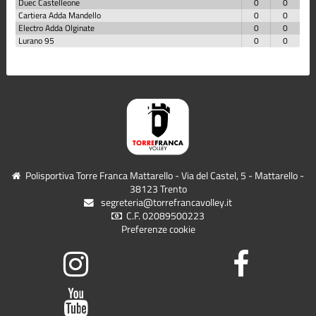
Duec Castelleone
0
0
Cartiera Adda Mandello
0
0
Electro Adda Olginate
0
0
Lurano 95
0
0
Polisportiva Torre Franca Mattarello - Via del Castel, 5 - Mattarello -
38123 Trento
segreteria@torrefrancavolley.it
C.F. 02089500223
Preferenze cookie