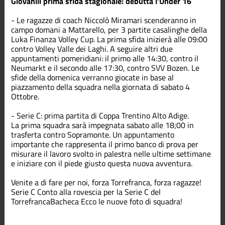
Giovanili prima sfida stagionale: debutta l’Under 16
Terza
Divisione
- Le ragazze di coach Niccolò Miramari scenderanno in
campo domani a Mattarello, per 3 partite casalinghe della
Luka Finanza Volley Cup. La prima sfida inizierà alle 09:00
contro Volley Valle dei Laghi. A seguire altri due
appuntamenti pomeridiani: il primo alle 14:30, contro il
Neumarkt e il secondo alle 17:30, contro SVV Bozen. Le
sfide della domenica verranno giocate in base al
piazzamento della squadra nella giornata di sabato 4
Ottobre.
- Serie C: prima partita di Coppa Trentino Alto Adige.
La prima squadra sarà impegnata sabato alle 18;00 in
trasferta contro Sopramonte. Un appuntamento
importante che rappresenta il primo banco di prova per
misurare il lavoro svolto in palestra nelle ultime settimane
e iniziare con il piede giusto questa nuova avventura.
Venite a di fare per noi, forza Torrefranca, forza ragazze!
Serie C
Conto alla rovescia per la Serie C del
Torrefranca
Bacheca
Ecco le nuove foto di squadra!