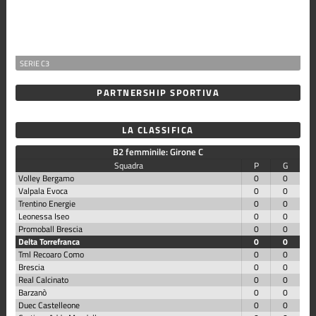
SERIE C3
PARTNERSHIP SPORTIVA
LA CLASSIFICA
B2 femminile: Girone C
Squadra
P
G
Volley Bergamo
0
0
Valpala Evoca
0
0
Trentino Energie
0
0
Leonessa Iseo
0
0
Promoball Brescia
0
0
Delta Torrefranca
0
0
Tml Recoaro Como
0
0
Brescia
0
0
Real Calcinato
0
0
Barzanò
0
0
Duec Castelleone
0
0