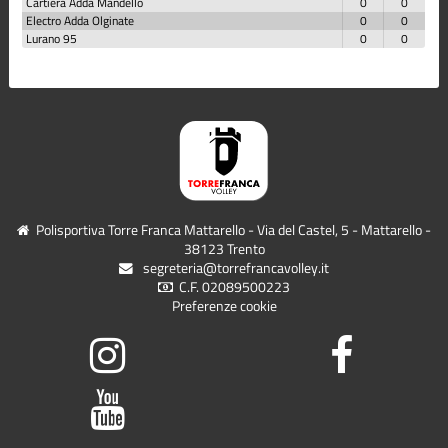
Cartiera Adda Mandello
0
0
Electro Adda Olginate
0
0
Lurano 95
0
0
Polisportiva Torre Franca Mattarello - Via del Castel, 5 - Mattarello -
38123 Trento
segreteria@torrefrancavolley.it
C.F. 02089500223
Preferenze cookie