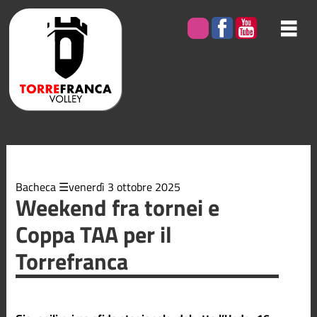
Elenco
degli
argomenti
delle
notizie:
Bacheca
Giovanile
Minivolley
Bacheca
venerdì 3 ottobre 2025
Weekend fra tornei e
Coppa TAA per il
Serie B2
Torrefranca
Serie C