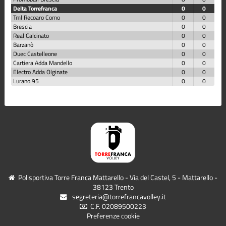
Delta Torrefranca
0
0
Tml Recoaro Como
0
0
Brescia
0
0
Real Calcinato
0
0
Barzanò
0
0
Duec Castelleone
0
0
Cartiera Adda Mandello
0
0
Electro Adda Olginate
0
0
Lurano 95
0
0
Polisportiva Torre Franca Mattarello - Via del Castel, 5 - Mattarello -
38123 Trento
segreteria@torrefrancavolley.it
C.F. 02089500223
Preferenze cookie