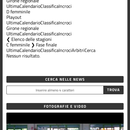
Girone regionale
Ultima
Calendario
Classifica
Incroci
D femminile
Playout
Ultima
Calendario
Classifica
Incroci
Girone regionale
Ultima
Calendario
Classifica
Incroci
Elenco delle stagioni
C femminile ❯ Fase finale
Ultima
Calendario
Classifica
Incroci
Arbitri
Cerca
Nessun risultato.
CERCA NELLE NEWS
FOTOGRAFIE E VIDEO