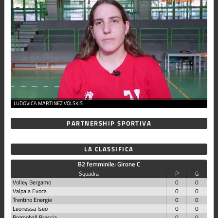
LUDOVICA MARTINEZ VOLSKIS
PARTNERSHIP SPORTIVA
LA CLASSIFICA
B2 femminile: Girone C
Squadra
P
G
Volley Bergamo
0
0
Valpala Evoca
0
0
Trentino Energie
0
0
Leonessa Iseo
0
0
Promoball Brescia
0
0