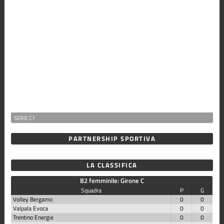
SERIE C7
PARTNERSHIP SPORTIVA
LA CLASSIFICA
B2 femminile: Girone C
Squadra
P
G
Volley Bergamo
0
0
Valpala Evoca
0
0
Trentino Energie
0
0