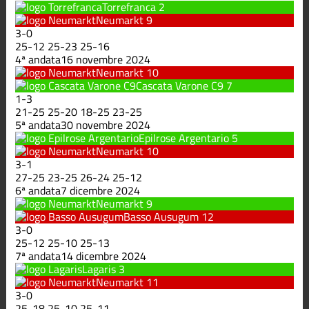
Torrefranca
2
Neumarkt
9
3
-
0
25
-
12
25
-
23
25
-
16
4ª andata
16 novembre 2024
Neumarkt
10
Cascata Varone C9
7
1
-
3
21
-
25
25
-
20
18
-
25
23
-
25
5ª andata
30 novembre 2024
Epilrose Argentario
5
Neumarkt
10
3
-
1
27
-
25
23
-
25
26
-
24
25
-
12
6ª andata
7 dicembre 2024
Neumarkt
9
Basso Ausugum
12
3
-
0
25
-
12
25
-
10
25
-
13
7ª andata
14 dicembre 2024
Lagaris
3
Neumarkt
11
3
-
0
25
-
18
25
-
10
25
-
11