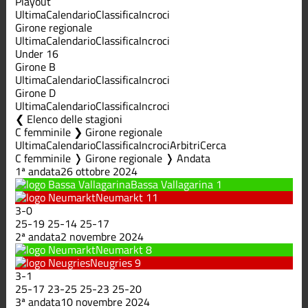
Playout
Ultima
Calendario
Classifica
Incroci
Girone regionale
Ultima
Calendario
Classifica
Incroci
Under 16
Girone B
Ultima
Calendario
Classifica
Incroci
Girone D
Ultima
Calendario
Classifica
Incroci
Elenco delle stagioni
C femminile ❯ Girone regionale
Ultima
Calendario
Classifica
Incroci
Arbitri
Cerca
C femminile ❭ Girone regionale ❭ Andata
1ª andata
26 ottobre 2024
Bassa Vallagarina
1
Neumarkt
11
3
-
0
25
-
19
25
-
14
25
-
17
2ª andata
2 novembre 2024
Neumarkt
8
Neugries
9
3
-
1
25
-
17
23
-
25
25
-
23
25
-
20
3ª andata
10 novembre 2024