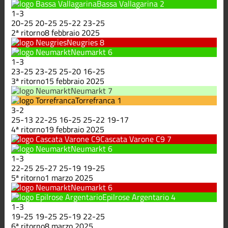
Bassa Vallagarina
2
1
-
3
20
-
25
20
-
25
25
-
22
23
-
25
2ª ritorno
8 febbraio 2025
Neugries
8
Neumarkt
6
1
-
3
23
-
25
23
-
25
25
-
20
16
-
25
3ª ritorno
15 febbraio 2025
Neumarkt
7
Torrefranca
1
3
-
2
25
-
13
22
-
25
16
-
25
25
-
22
19
-
17
4ª ritorno
19 febbraio 2025
Cascata Varone C9
7
Neumarkt
6
1
-
3
22
-
25
25
-
27
25
-
19
19
-
25
5ª ritorno
1 marzo 2025
Neumarkt
6
Epilrose Argentario
4
1
-
3
19
-
25
19
-
25
25
-
19
22
-
25
6ª ritorno
8 marzo 2025