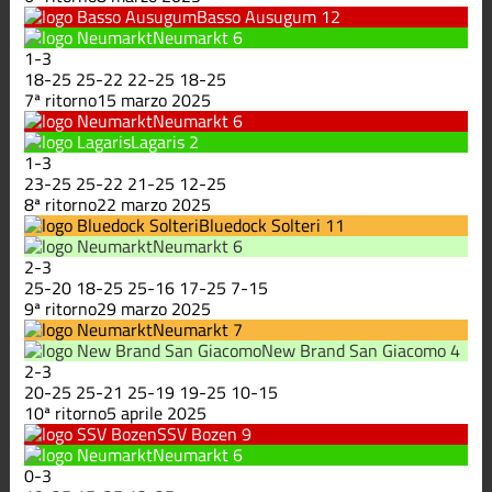
Basso Ausugum
12
Neumarkt
6
1
-
3
18
-
25
25
-
22
22
-
25
18
-
25
7ª ritorno
15 marzo 2025
Neumarkt
6
Lagaris
2
1
-
3
23
-
25
25
-
22
21
-
25
12
-
25
8ª ritorno
22 marzo 2025
Bluedock Solteri
11
Neumarkt
6
2
-
3
25
-
20
18
-
25
25
-
16
17
-
25
7
-
15
9ª ritorno
29 marzo 2025
Neumarkt
7
New Brand San Giacomo
4
2
-
3
20
-
25
25
-
21
25
-
19
19
-
25
10
-
15
10ª ritorno
5 aprile 2025
SSV Bozen
9
Neumarkt
6
0
-
3