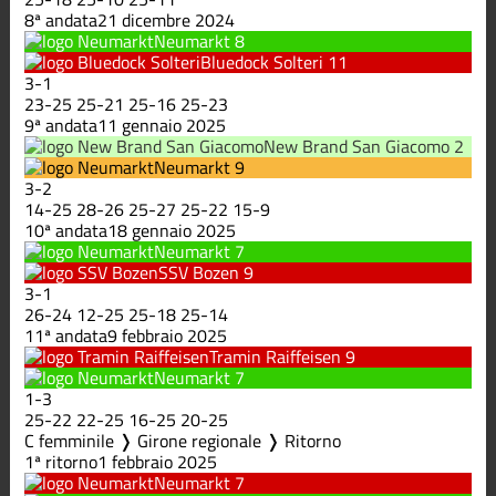
8ª andata
21 dicembre 2024
Neumarkt
8
Bluedock Solteri
11
3
-
1
23
-
25
25
-
21
25
-
16
25
-
23
9ª andata
11 gennaio 2025
New Brand San Giacomo
2
Neumarkt
9
3
-
2
14
-
25
28
-
26
25
-
27
25
-
22
15
-
9
10ª andata
18 gennaio 2025
Neumarkt
7
SSV Bozen
9
3
-
1
26
-
24
12
-
25
25
-
18
25
-
14
11ª andata
9 febbraio 2025
Tramin Raiffeisen
9
Neumarkt
7
1
-
3
25
-
22
22
-
25
16
-
25
20
-
25
C femminile ❭ Girone regionale ❭ Ritorno
1ª ritorno
1 febbraio 2025
Neumarkt
7