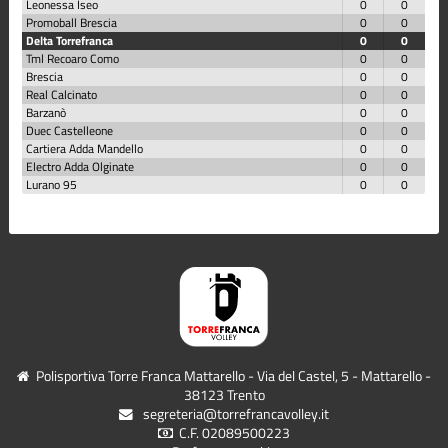
Leonessa Iseo
0
0
Promoball Brescia
0
0
Delta Torrefranca
0
0
Tml Recoaro Como
0
0
Brescia
0
0
Real Calcinato
0
0
Barzanò
0
0
Duec Castelleone
0
0
Cartiera Adda Mandello
0
0
Electro Adda Olginate
0
0
Lurano 95
0
0
Polisportiva Torre Franca Mattarello - Via del Castel, 5 - Mattarello -
38123 Trento
segreteria@torrefrancavolley.it
C.F. 02089500223