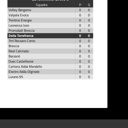
Squadra
P
G
Volley Bergamo
0
0
Valpala Evoca
0
0
Trentino Energie
0
0
Leonessa Iseo
0
0
Promoball Brescia
0
0
Delta Torrefranca
0
0
Tml Recoaro Como
0
0
Brescia
0
0
Real Calcinato
0
0
Barzanò
0
0
Duec Castelleone
0
0
Cartiera Adda Mandello
0
0
Electro Adda Olginate
0
0
Lurano 95
0
0