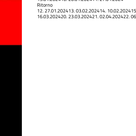
Ritorno
12.
27.01.2024
13.
03.02.2024
14.
10.02.2024
15
16.03.2024
20.
23.03.2024
21.
02.04.2024
22.
06