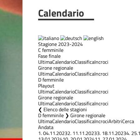
Calendario
Stagione 2023-2024
C femminile
Fase finale
Ultima
Calendario
Classifica
Incroci
Girone regionale
Ultima
Calendario
Classifica
Incroci
D femminile
Playout
Ultima
Calendario
Classifica
Incroci
Girone regionale
Ultima
Calendario
Classifica
Incroci
Elenco delle stagioni
D femminile ❯ Girone regionale
Ultima
Calendario
Classifica
Incroci
Arbitri
Cerca
Andata
1.
04.11.2023
2.
11.11.2023
3.
18.11.2023
4.
25.
13.01.2024
10.
20.01.2024
11.
27.01.2024