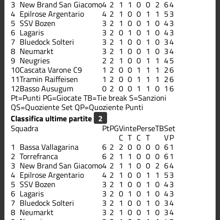
3
New Brand San Giacomo
4
2
1
1
0
0
2
6
4
4
Epilrose Argentario
4
2
1
0
0
1
1
5
3
5
SSV Bozen
3
2
1
0
0
1
0
4
3
6
Lagaris
3
2
0
1
0
1
0
4
3
7
Bluedock Solteri
3
2
1
0
0
1
0
3
4
8
Neumarkt
3
2
1
0
0
1
0
3
4
9
Neugries
2
2
1
0
0
1
1
4
5
10
Cascata Varone C9
1
2
0
0
1
1
1
2
6
11
Tramin Raiffeisen
1
2
0
0
1
1
1
2
6
12
Basso Ausugum
0
2
0
0
1
1
0
1
6
Pt=Punti
PG=Giocate
TB=Tie break
S=Sanzioni
QS=Quoziente Set
QP=Quoziente Punti
Classifica ultime partite
Squadra
Pt
PG
Vinte
Perse
TB
Set
C
T
C
T
V
P
1
Bassa Vallagarina
6
2
2
0
0
0
0
6
1
2
Torrefranca
6
2
1
1
0
0
0
6
1
3
New Brand San Giacomo
4
2
1
1
0
0
2
6
4
4
Epilrose Argentario
4
2
1
0
0
1
1
5
3
5
SSV Bozen
3
2
1
0
0
1
0
4
3
6
Lagaris
3
2
0
1
0
1
0
4
3
7
Bluedock Solteri
3
2
1
0
0
1
0
3
4
8
Neumarkt
3
2
1
0
0
1
0
3
4