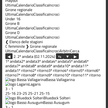
Playout
Ultima
Calendario
Classifica
Incroci
Girone regionale
Ultima
Calendario
Classifica
Incroci
Under 16
Girone B
Ultima
Calendario
Classifica
Incroci
Girone D
Ultima
Calendario
Classifica
Incroci
Elenco delle stagioni
C femminile ❯ Girone regionale
Ultima
Calendario
Classifica
Incroci
Arbitri
Cerca
◀
2. 2ª andata (02.11.2024)
▶
1ª andata
2ª andata
3ª andata
4ª andata
5ª andata
6ª
andata
7ª andata
8ª andata
9ª andata
10ª andata
11ª
andata
1ª ritorno
2ª ritorno
3ª ritorno
4ª ritorno
5ª ritorno
6ª
ritorno
7ª ritorno
8ª ritorno
9ª ritorno
10ª ritorno
11ª ritorno
Bassa Vallagarina
Lagaris
3
-
1
25
-
16
23
-
25
25
-
21
25
-
15
Bluedock Solteri
Basso Ausugum
3
-
1