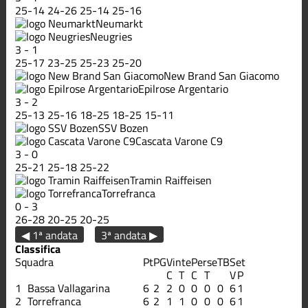
25
-
14
24
-
26
25
-
14
25
-
16
Neumarkt
Neugries
3
-
1
25
-
17
23
-
25
25
-
23
25
-
20
New Brand San Giacomo
Epilrose Argentario
3
-
2
25
-
13
25
-
16
18
-
25
18
-
25
15
-
11
SSV Bozen
Cascata Varone C9
3
-
0
25
-
21
25
-
18
25
-
22
Tramin Raiffeisen
Torrefranca
0
-
3
26
-
28
20
-
25
20
-
25
◀ 1ª andata
3ª andata ▶
Classifica
Squadra
Pt
PG
Vinte
Perse
TB
Set
C
T
C
T
V
P
1
Bassa Vallagarina
6
2
2
0
0
0
0
6
1
2
Torrefranca
6
2
1
1
0
0
0
6
1