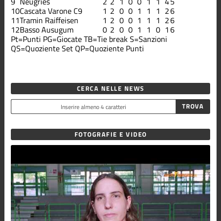
9
Neugries
2
2
1
0
0
1
1
4
5
10
Cascata Varone C9
1
2
0
0
1
1
1
2
6
11
Tramin Raiffeisen
1
2
0
0
1
1
1
2
6
12
Basso Ausugum
0
2
0
0
1
1
0
1
6
Pt=Punti
PG=Giocate
TB=Tie break
S=Sanzioni
QS=Quoziente Set
QP=Quoziente Punti
CERCA NELLE NEWS
FOTOGRAFIE E VIDEO