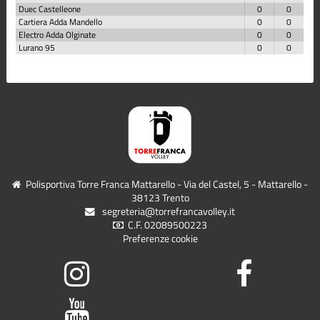
Duec Castelleone
0
0
Cartiera Adda Mandello
0
0
Electro Adda Olginate
0
0
Lurano 95
0
0
Polisportiva Torre Franca Mattarello - Via del Castel, 5 - Mattarello -
38123 Trento
segreteria@torrefrancavolley.it
C.F. 02089500223
Preferenze cookie