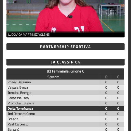
LUDOVICA MARTINEZ VOLSKIS
PARTNERSHIP SPORTIVA
LA CLASSIFICA
B2 femminile: Girone C
Squadra
P
G
Volley Bergamo
0
0
Valpala Evoca
0
0
Trentino Energie
0
0
Leonessa Iseo
0
0
Promoball Brescia
0
0
Delta Torrefranca
0
0
Tml Recoaro Como
0
0
Brescia
0
0
Real Calcinato
0
0
Barzanò
0
0