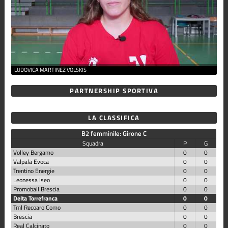
LUDOVICA MARTINEZ VOLSKIS
PARTNERSHIP SPORTIVA
LA CLASSIFICA
B2 femminile: Girone C
Squadra
P
G
Volley Bergamo
0
0
Valpala Evoca
0
0
Trentino Energie
0
0
Leonessa Iseo
0
0
Promoball Brescia
0
0
Delta Torrefranca
0
0
Tml Recoaro Como
0
0
Brescia
0
0
Real Calcinato
0
0