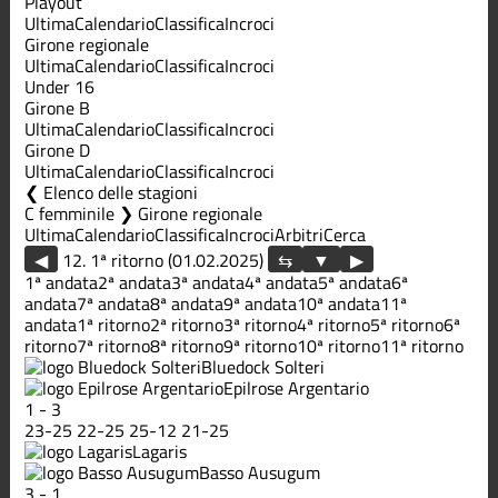
Playout
Ultima
Calendario
Classifica
Incroci
Girone regionale
Ultima
Calendario
Classifica
Incroci
Under 16
Girone B
Ultima
Calendario
Classifica
Incroci
Girone D
Ultima
Calendario
Classifica
Incroci
Elenco delle stagioni
C femminile ❯ Girone regionale
Ultima
Calendario
Classifica
Incroci
Arbitri
Cerca
◀
12. 1ª ritorno (01.02.2025)
▶
1ª andata
2ª andata
3ª andata
4ª andata
5ª andata
6ª
andata
7ª andata
8ª andata
9ª andata
10ª andata
11ª
andata
1ª ritorno
2ª ritorno
3ª ritorno
4ª ritorno
5ª ritorno
6ª
ritorno
7ª ritorno
8ª ritorno
9ª ritorno
10ª ritorno
11ª ritorno
Bluedock Solteri
Epilrose Argentario
1
-
3
23
-
25
22
-
25
25
-
12
21
-
25
Lagaris
Basso Ausugum
3
-
1