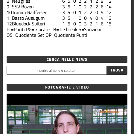
8
Neugries
6
5
0
2
2
1
2
9
12
9
SSV Bozen
3
5
1
0
2
2
2
6
14
10
Tramin Raiffeisen
3
5
0
1
2
2
0
5
12
11
Basso Ausugum
3
5
1
0
0
4
0
4
13
12
Bluedock Solteri
1
5
0
0
3
2
1
6
15
Pt=Punti
PG=Giocate
TB=Tie break
S=Sanzioni
QS=Quoziente Set
QP=Quoziente Punti
CERCA NELLE NEWS
FOTOGRAFIE E VIDEO