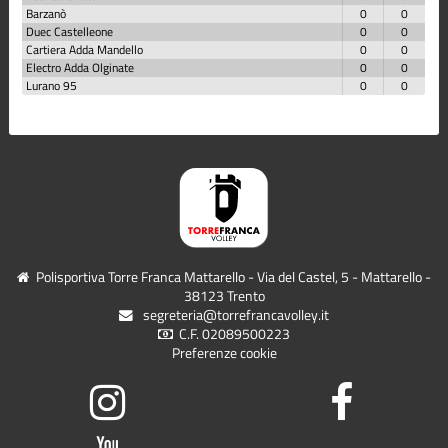
Barzanò
0
0
Duec Castelleone
0
0
Cartiera Adda Mandello
0
0
Electro Adda Olginate
0
0
Lurano 95
0
0
Polisportiva Torre Franca Mattarello - Via del Castel, 5 - Mattarello -
38123 Trento
segreteria@torrefrancavolley.it
C.F. 02089500223
Preferenze cookie