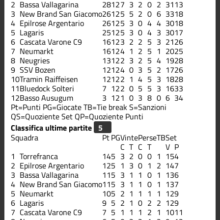
2
Bassa Vallagarina
28
12
7
3
2
0
2
31
13
3
New Brand San Giacomo
26
12
5
5
2
0
6
33
18
4
Epilrose Argentario
26
12
5
3
0
4
4
30
18
5
Lagaris
25
12
5
3
0
4
3
30
17
6
Cascata Varone C9
16
12
3
2
2
5
3
21
26
7
Neumarkt
16
12
4
1
2
5
1
20
25
8
Neugries
13
12
2
3
2
5
4
19
28
9
SSV Bozen
12
12
4
0
3
5
2
17
26
10
Tramin Raiffeisen
12
12
2
1
4
5
3
18
28
11
Bluedock Solteri
7
12
2
0
5
5
3
16
33
12
Basso Ausugum
3
12
1
0
3
8
0
6
34
Pt=Punti
PG=Giocate
TB=Tie break
S=Sanzioni
QS=Quoziente Set
QP=Quoziente Punti
Classifica ultime partite
Squadra
Pt
PG
Vinte
Perse
TB
Set
C
T
C
T
V
P
1
Torrefranca
14
5
3
2
0
0
1
15
4
2
Epilrose Argentario
12
5
1
3
0
1
2
14
7
3
Bassa Vallagarina
11
5
3
1
1
0
1
13
6
4
New Brand San Giacomo
11
5
3
1
1
0
1
13
7
5
Neumarkt
10
5
2
1
1
1
1
12
9
6
Lagaris
9
5
2
1
0
2
2
12
9
7
Cascata Varone C9
7
5
1
1
1
2
1
10
11