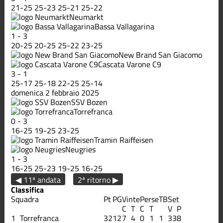
21
-
25
25
-
23
25
-
21
25
-
22
Neumarkt
Bassa Vallagarina
1
-
3
20
-
25
20
-
25
25
-
22
23
-
25
New Brand San Giacomo
Cascata Varone C9
3
-
1
25
-
17
25
-
18
22
-
25
25
-
14
domenica 2 febbraio 2025
SSV Bozen
Torrefranca
0
-
3
16
-
25
19
-
25
23
-
25
Tramin Raiffeisen
Neugries
1
-
3
16
-
25
25
-
23
19
-
25
16
-
25
◀ 11ª andata
2ª ritorno ▶
Classifica
Squadra
Pt
PG
Vinte
Perse
TB
Set
C
T
C
T
V
P
1
Torrefranca
32
12
7
4
0
1
1
33
8