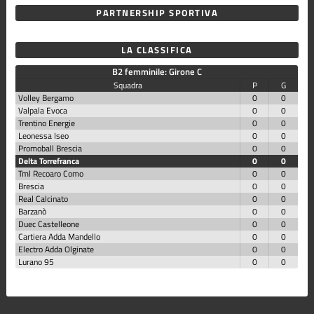
PARTNERSHIP SPORTIVA
LA CLASSIFICA
B2 femminile: Girone C
Squadra
P
G
Volley Bergamo
0
0
Valpala Evoca
0
0
Trentino Energie
0
0
Leonessa Iseo
0
0
Promoball Brescia
0
0
Delta Torrefranca
0
0
Tml Recoaro Como
0
0
Brescia
0
0
Real Calcinato
0
0
Barzanò
0
0
Duec Castelleone
0
0
Cartiera Adda Mandello
0
0
Electro Adda Olginate
0
0
Lurano 95
0
0