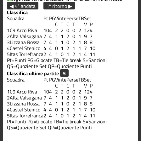
◀ 4ª andata
1ª ritorno ▶
Classifica
Squadra
Pt
PG
Vinte
Perse
TB
Set
C
T
C
T
V
P
1
C9 Arco Riva
10
4
2
2
0
0
2
12
4
2
Alta Valsugana
7
4
1
1
2
0
1
9
7
3
Lizzana Rossa
7
4
1
1
0
2
1
8
8
4
Castel Stenico
4
4
0
1
2
1
1
7
10
5
Itas Torrefranca
2
4
1
0
1
2
1
4
11
Pt=Punti
PG=Giocate
TB=Tie break
S=Sanzioni
QS=Quoziente Set
QP=Quoziente Punti
Classifica ultime partite
Squadra
Pt
PG
Vinte
Perse
TB
Set
C
T
C
T
V
P
1
C9 Arco Riva
10
4
2
2
0
0
2
12
4
2
Alta Valsugana
7
4
1
1
2
0
1
9
7
3
Lizzana Rossa
7
4
1
1
0
2
1
8
8
4
Castel Stenico
4
4
0
1
2
1
1
7
10
5
Itas Torrefranca
2
4
1
0
1
2
1
4
11
Pt=Punti
PG=Giocate
TB=Tie break
S=Sanzioni
QS=Quoziente Set
QP=Quoziente Punti