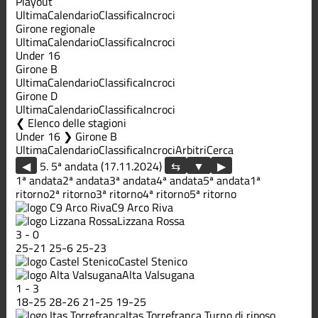
Playout
Ultima
Calendario
Classifica
Incroci
Girone regionale
Ultima
Calendario
Classifica
Incroci
Under 16
Girone B
Ultima
Calendario
Classifica
Incroci
Girone D
Ultima
Calendario
Classifica
Incroci
Elenco delle stagioni
Under 16 ❯ Girone B
Ultima
Calendario
Classifica
Incroci
Arbitri
Cerca
◀
5. 5ª andata (17.11.2024)
▶
1ª andata
2ª andata
3ª andata
4ª andata
5ª andata
1ª
ritorno
2ª ritorno
3ª ritorno
4ª ritorno
5ª ritorno
C9 Arco Riva
Lizzana Rossa
3
-
0
25
-
21
25
-
6
25
-
23
Castel Stenico
Alta Valsugana
1
-
3
18
-
25
28
-
26
21
-
25
19
-
25
Itas Torrefranca
Turno di riposo